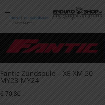
Home
|
15 - Kabelbaum
|
Fantic Zündspule – XE XM
50 MY23-MY24
Fantic Zündspule – XE XM 50
MY23-MY24
€
70,80