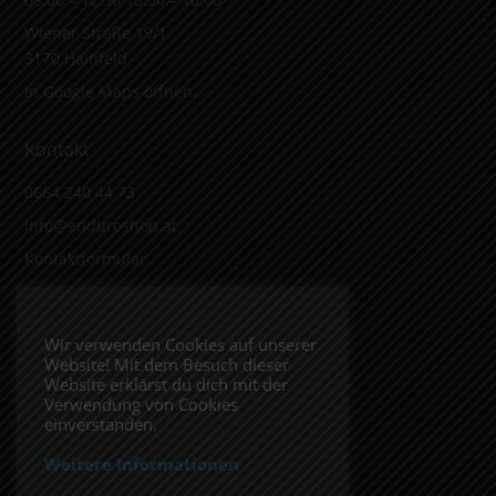
Wiener Straße 19/1
3170 Hainfeld
In Google Maps öffnen.
Kontakt
0664 240 44 73
info@enduroshop.at
Kontaktformular
Infos
Wir verwenden Cookies auf unserer
Website! Mit dem Besuch dieser
Impressum
Website erklärst du dich mit der
Datenschutzerklärung
Verwendung von Cookies
einverstanden.
Weitere Informationen
Folge uns