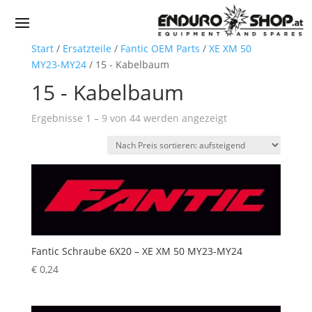
Start
/
Ersatzteile
/
Fantic OEM Parts
/
XE XM 50
MY23-MY24
/ 15 - Kabelbaum
15 - Kabelbaum
Nach
Ergebnisse 1 – 9 von 44 werden angezeigt
Preis
sortiert:
aufsteigend
Fantic Schraube 6X20 – XE XM 50 MY23-MY24
€
0,24