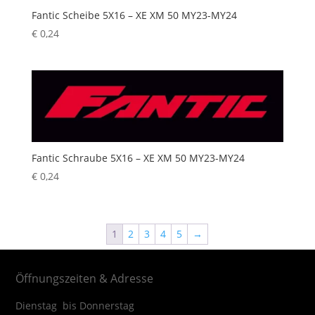
Fantic Scheibe 5X16 – XE XM 50 MY23-MY24
€
0,24
Fantic Schraube 5X16 – XE XM 50 MY23-MY24
€
0,24
1
2
3
4
5
→
Öffnungszeiten & Adresse
Dienstag bis Donnerstag