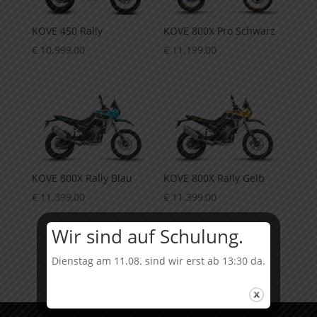
KOVE 450 Rally
KOVE 800X Pro Schwarz
€
10.999,00
€
11.199,00
KOVE 800X Rally Blau
KOVE 800X Rally Gelb
€
11.399,00
€
11.399,00
Wir sind auf Schulung.
Dienstag am 11.08. sind wir erst ab 13:30 da.