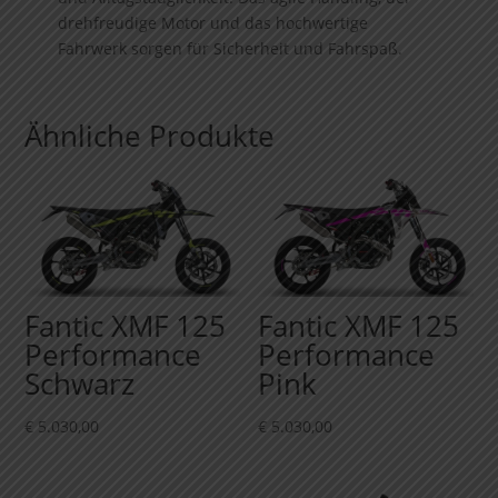
drehfreudige Motor und das hochwertige
Fahrwerk sorgen für Sicherheit und Fahrspaß.
Ähnliche Produkte
Fantic XMF 125
Fantic XMF 125
Performance
Performance
Schwarz
Pink
€
5.030,00
€
5.030,00