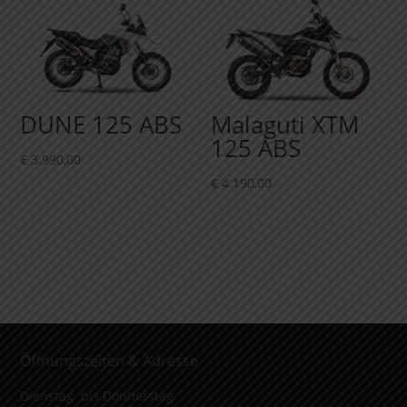
DUNE 125 ABS
Malaguti XTM
125 ABS
€
3.990,00
€
4.190,00
Öffnungszeiten & Adresse
Dienstag bis Donnerstag