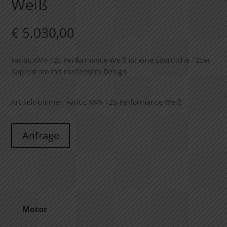
Weiß
€
5.030,00
Fantic XMF 125 Performance Weiß ist eine sportliche 125er
Supermoto mit modernem Design.
Artikelnummer:
Fantic XMF 125 Performance Weiß
Anfrage
Motor