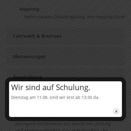
Kupplung:
Mehrscheiben-Ölbadkupplung, Anti-Hopping-Funktio
Fahrwerk & Bremsen
Abmessungen
Ausstattung
Wir sind auf Schulung.
Dienstag am 11.08. sind wir erst ab 13:30 da.
Beschreibung
Die Fantic XMF 125 Performance Weiß bietet eine
gelungene Kombination aus sportlicher Leistung
und Alltagstauglichkeit. Das agile Handling, der