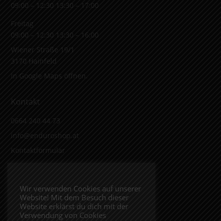
09:00 – 12:30 13:30 – 17:00
Freitag
09:00 – 12:30 13:30 – 16:00
Wiener Straße 19/1
3170 Hainfeld
In Google Maps öffnen.
Kontakt
0664 240 44 73
info@enduroshop.at
Kontaktformular
Infos
Wir verwenden Cookies auf unserer
Website! Mit dem Besuch dieser
Impressum
Website erklärst du dich mit der
Datenschutzerklärung
Verwendung von Cookies