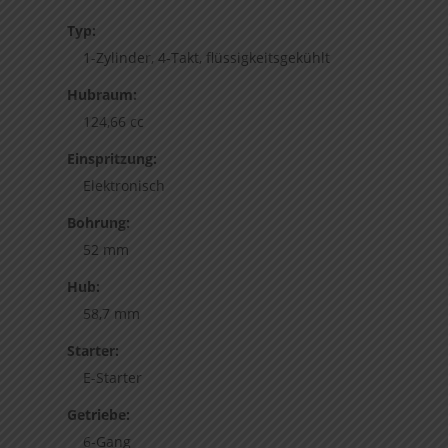
Typ:
1-Zylinder, 4-Takt, flüssigkeitsgekühlt
Hubraum:
124,66 cc
Einspritzung:
Elektronisch
Bohrung:
52 mm
Hub:
58,7 mm
Starter:
E-Starter
Getriebe:
6-Gang