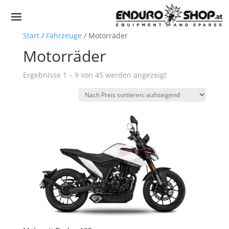
Start
/
Fahrzeuge
/ Motorräder
Motorräder
Nach
Ergebnisse 1 – 9 von 45 werden angezeigt
Preis
sortiert:
aufsteigend