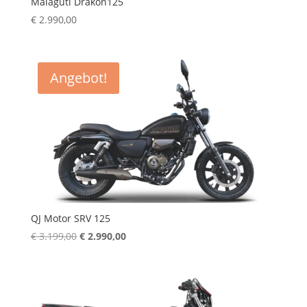
Malaguti Drakon125
€
2.990,00
Angebot!
QJ Motor SRV 125
Ursprünglicher
Aktueller
€
3.199,00
€
2.990,00
Preis
Preis
war:
ist:
€ 3.199,00
€ 2.990,00.