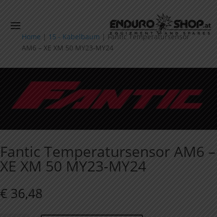
Home
|
15 - Kabelbaum
|
Fantic Temperatursensor
AM6 – XE XM 50 MY23-MY24
Fantic Temperatursensor AM6 –
XE XM 50 MY23-MY24
€
36,48