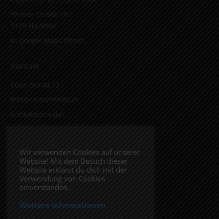
Wiener Straße 19/1
3170 Hainfeld
In Google Maps öffnen.
Kontakt
0664 240 44 73
info@enduroshop.at
Kontaktformular
Infos
Wir verwenden Cookies auf unserer
Website! Mit dem Besuch dieser
Impressum
Website erklärst du dich mit der
Datenschutzerklärung
Verwendung von Cookies
einverstanden.
Weitere Informationen
Folge uns