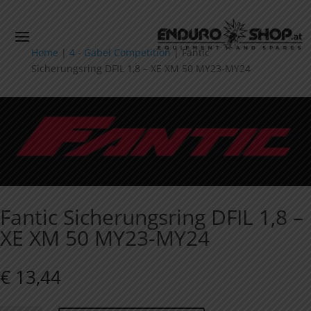
Home
|
4 - Gabel Competition
|
Fantic
Sicherungsring DFIL 1,8 – XE XM 50 MY23-MY24
Fantic Sicherungsring DFIL 1,8 –
XE XM 50 MY23-MY24
€
13,44