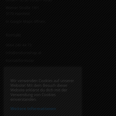
Wiener Straße 19/1
3170 Hainfeld
In Google Maps öffnen.
Kontakt
0664 240 44 73
info@enduroshop.at
Kontaktformular
Infos
Wir verwenden Cookies auf unserer
Website! Mit dem Besuch dieser
Impressum
Website erklärst du dich mit der
Datenschutzerklärung
Verwendung von Cookies
einverstanden.
Weitere Informationen
Folge uns