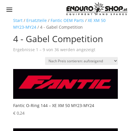
Start
/
Ersatzteile
/
Fantic OEM Parts
/
XE XM 50
MY23-MY24
/ 4 - Gabel Competition
4 - Gabel Competition
Nach
Ergebnisse 1 – 9 von 36 werden angezeigt
Preis
sortiert:
aufsteigend
Fantic O-Ring 144 – XE XM 50 MY23-MY24
€
0,24