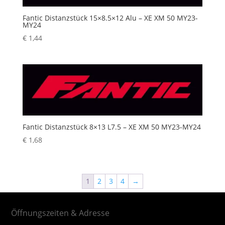
Fantic Distanzstück 15×8.5×12 Alu – XE XM 50 MY23-
MY24
€
1,44
Fantic Distanzstück 8×13 L7.5 – XE XM 50 MY23-MY24
€
1,68
1
2
3
4
→
Öffnungszeiten & Adresse