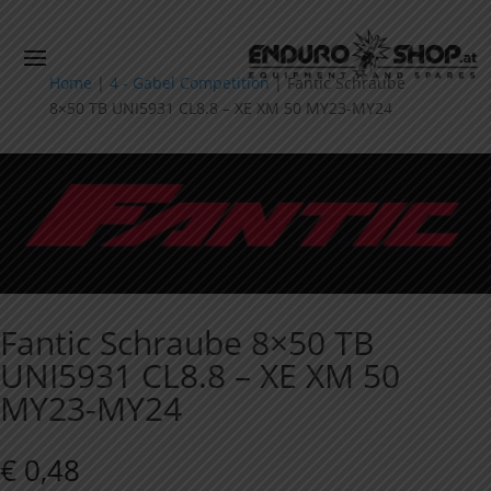
Home
|
4 - Gabel Competition
|
Fantic Schraube
8×50 TB UNI5931 CL8.8 – XE XM 50 MY23-MY24
Fantic Schraube 8×50 TB
UNI5931 CL8.8 – XE XM 50
MY23-MY24
€
0,48