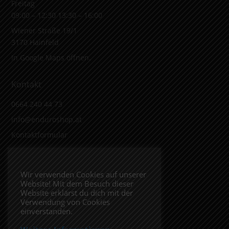
Freitag
09:00 – 12:30 13:30 – 16:00
Wiener Straße 19/1
3170 Hainfeld
In Google Maps öffnen.
Kontakt
0664 240 44 73
info@enduroshop.at
Kontaktformular
Infos
Wir verwenden Cookies auf unserer
Website! Mit dem Besuch dieser
Impressum
Website erklärst du dich mit der
Datenschutzerklärung
Verwendung von Cookies
einverstanden.