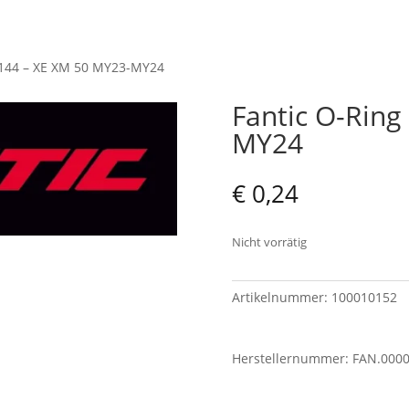
 144 – XE XM 50 MY23-MY24
Fantic O-Ring
MY24
€
0,24
Nicht vorrätig
Artikelnummer:
100010152
Herstellernummer: FAN.000