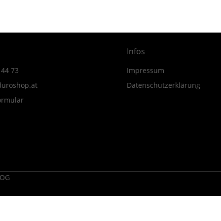
Infos
 44 73
Impressum
uroshop.at
Datenschutzerklärung
ormular
 OG