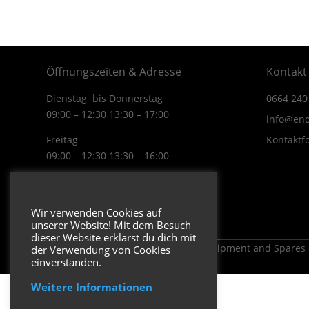
Öffnungszeiten & Adresse
Kontakt
Dienstag bis Donnerstag
0664 240
09:00 – 12:30 13:30 – 17:00
info@end
Freitag
Kontaktf
09:00 – 12:30 13:30 – 16:00
Wiener Straße 19/1
3170 Hainfeld
Wir verwenden Cookies auf
In Google Maps öffnen.
unserer Website! Mit dem Besuch
dieser Website erklärst du dich mit
Copyright 2026 ENDUROSHOP.at Equipment and Spares
der Verwendung von Cookies
einverstanden.
Weitere Informationen