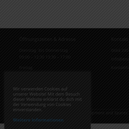
Öffnungszeiten & Adresse
Kontakt
Dienstag bis Donnerstag
0664 240
09:00 – 12:30 13:30 – 17:00
info@end
Freitag
Kontaktf
09:00 – 12:30 13:30 – 16:00
Wiener Straße 19/1
Wir verwenden Cookies auf
3170 Hainfeld
unserer Website! Mit dem Besuch
In Google Maps öffnen.
dieser Website erklärst du dich mit
der Verwendung von Cookies
einverstanden.
Copyright 2026 ENDUROSHOP.at Equipment and Spares
Weitere Informationen