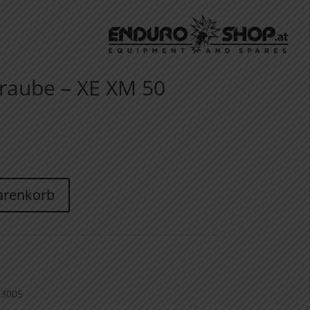
hraube – XE XM 50
arenkorb
93005