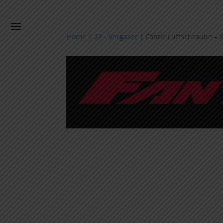
Home
|
27 - Vergaser
|
Fantic Luftschraube –