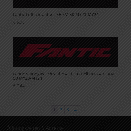
Fantic Luftschraube – XE XM 50 MY23-MY24
€
5,76
Fantic Standgas Schraube – Kit 16 Dell’Orto – XE XM
50 MY23-MY24
€
7,44
1
2
3
→
Öffnungszeiten & Adresse