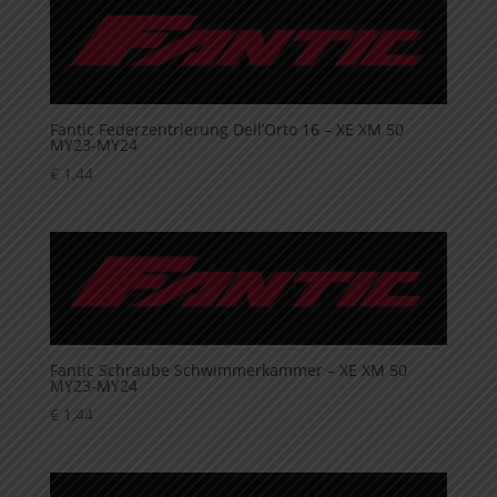
Fantic Federzentrierung Dell’Orto 16 – XE XM 50
MY23-MY24
€
1,44
Fantic Schraube Schwimmerkammer – XE XM 50
MY23-MY24
€
1,44