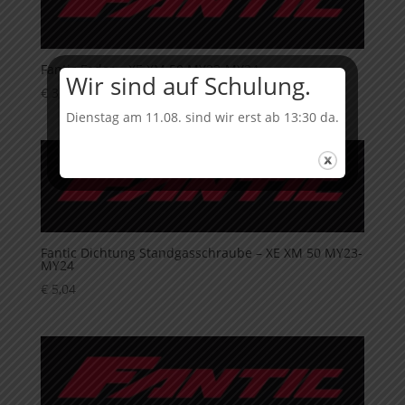
Fantic Feder – XE XM 50 MY23-MY24
Wir sind auf Schulung.
€
3,36
Dienstag am 11.08. sind wir erst ab 13:30 da.
Fantic Dichtung Standgasschraube – XE XM 50 MY23-
MY24
€
5,04