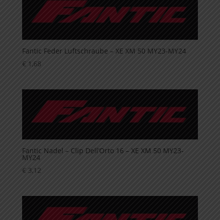
Fantic Feder Luftschraube – XE XM 50 MY23-MY24
€
1,68
Fantic Nadel – Clip Dell’Orto 16 – XE XM 50 MY23-
MY24
€
3,12