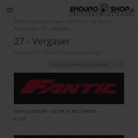
Start
/
Ersatzteile
/
Fantic OEM Parts
/
XE XM 50
MY23-MY24
/ 27 - Vergaser
27 - Vergaser
Nach
Ergebnisse 1 – 9 von 21 werden angezeigt
Preis
sortiert:
aufsteigend
Fantic Schraube – XE XM 50 MY23-MY24
€
0,48