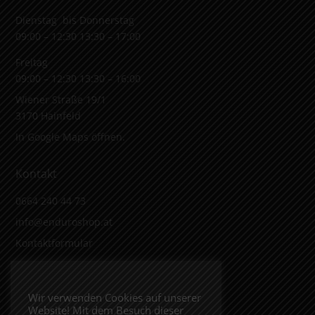
Dienstag bis Donnerstag
09:00 – 12:30 13:30 – 17:00
Freitag
09:00 – 12:30 13:30 – 16:00
Wiener Straße 19/1
3170 Hainfeld
In Google Maps öffnen.
Kontakt
0664 240 44 73
info@enduroshop.at
Kontaktformular
Infos
Wir verwenden Cookies auf unserer
Website! Mit dem Besuch dieser
Impressum