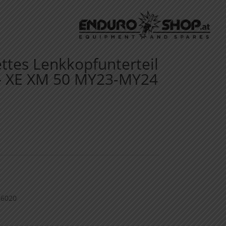
ttes Lenkkopfunterteil
– XE XM 50 MY23-MY24
06020