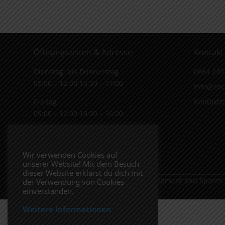
Öffnungszeiten & Adresse
Kontakt
Dienstag bis Donnerstag
0664 240
09:00 – 12:30 13:30 – 17:00
info@end
Freitag
Kontaktf
09:00 – 12:30 13:30 – 16:00
Wiener Straße 19/1
3170 Hainfeld
Wir verwenden Cookies auf
In Google Maps öffnen.
unserer Website! Mit dem Besuch
dieser Website erklärst du dich mit
Copyright 2026 ENDUROSHOP.at Equipment and Spares
der Verwendung von Cookies
einverstanden.
Weitere Informationen