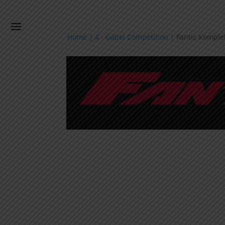
Home
|
4 - Gabel Competition
|
Fantic Komple