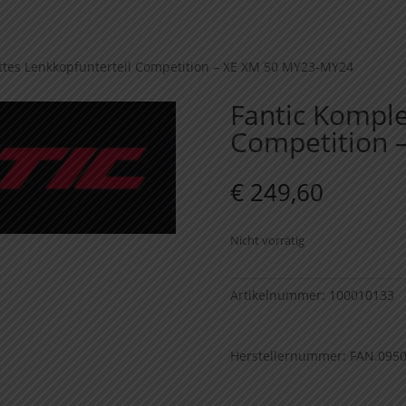
ttes Lenkkopfunterteil Competition – XE XM 50 MY23-MY24
Fantic Komple
Competition 
€
249,60
Nicht vorrätig
Artikelnummer:
100010133
Herstellernummer: FAN.095