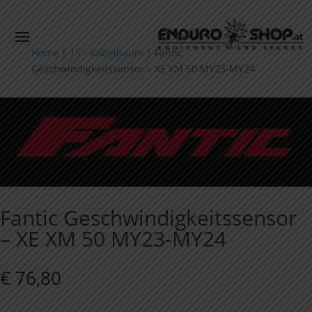
Home
|
15 - Kabelbaum
|
Fantic
Geschwindigkeitssensor – XE XM 50 MY23-MY24
Fantic Geschwindigkeitssensor
– XE XM 50 MY23-MY24
€
76,80