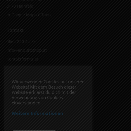
3170 Hainfeld
In Google Maps öffnen.
Kontakt
0664 240 44 73
info@enduroshop.at
Kontaktformular
Infos
Wir verwenden Cookies auf unserer
Website! Mit dem Besuch dieser
Impressum
Website erklärst du dich mit der
Datenschutzerklärung
Verwendung von Cookies
einverstanden.
Weitere Informationen
Folge uns