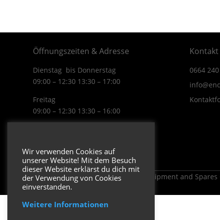
Öffnungszeiten & Adresse
Kontakt
Dienstag bis Donnerstag
0664 240
09:00 – 12:30 13:30 – 17:00
info@end
Freitag
Kontaktf
09:00 – 12:30 13:30 – 16:00
Wiener Straße 19/1
3170 Hainfeld
Wir verwenden Cookies auf
In Google Maps öffnen.
unserer Website! Mit dem Besuch
dieser Website erklärst du dich mit
Copyright 2026 ENDUROSHOP.at Equipment and Spares
der Verwendung von Cookies
einverstanden.
Weitere Informationen