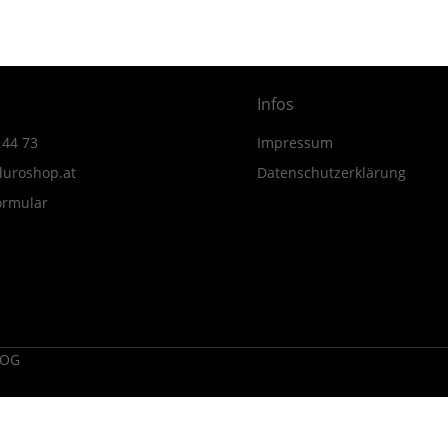
Infos
 44 73
Impressum
uroshop.at
Datenschutzerklärung
ormular
 OG