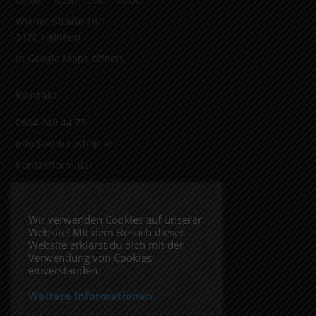
Wiener Straße 19/1
3170 Hainfeld
In Google Maps öffnen.
Kontakt
0664 240 44 73
info@enduroshop.at
Kontaktformular
Infos
Wir verwenden Cookies auf unserer
Website! Mit dem Besuch dieser
Impressum
Website erklärst du dich mit der
Datenschutzerklärung
Verwendung von Cookies
einverstanden.
Weitere Informationen
Folge uns