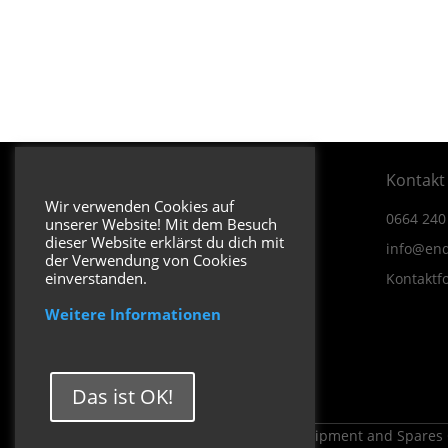
Öffnungszeiten & Adresse
Kontakt
Wir verwenden Cookies auf
Dienstag bis Donnerstag
0664 240
unserer Website! Mit dem Besuch
09:00 – 12:30 13:30 – 17:00
dieser Website erklärst du dich mit
info@end
der Verwendung von Cookies
einverstanden.
Freitag
Kontaktf
09:00 – 12:30 13:30 – 16:00
Weitere Informationen
Wiener Straße 19/1
3170 Hainfeld
In Google Maps öffnen.
Das ist OK!
Copyright 2026 ENDUROSHOP.at Equipment and Spares