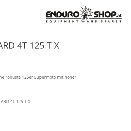
RD 4T 125 T X
ine robuste 125er Supermoto mit hoher
ARD 4T 125 T X