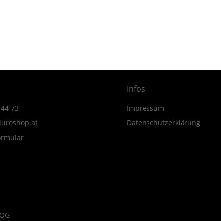
Infos
 44 73
Impressum
uroshop.at
Datenschutzerklärung
ormular
 OG