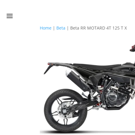
Home
|
Beta
|
Beta RR MOTARD 4T 125 T X