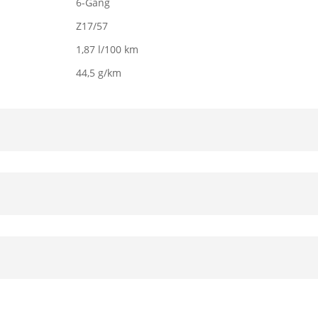
6-Gang
Z17/57
1,87 l/100 km
44,5 g/km