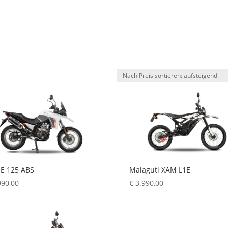
d
E 125 ABS
Malaguti XAM L1E
990,00
€
3.990,00