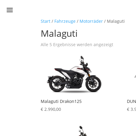
Start
/
Fahrzeuge
/
Motorräder
/ Malaguti
Malaguti
Nach
Alle 5 Ergebnisse werden angezeigt
Preis
sortiert:
aufsteigen
Malaguti Drakon125
DUN
€
2.990,00
€
3.