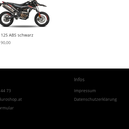
 125 ABS schwarz
190,00
Infos
 44 73
Impressum
uroshop.at
Datenschutzerklärung
ormular