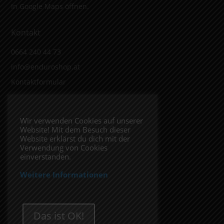
In Google Maps öffnen.
Kontakt
0664 240 44 73
info@enduroshop.at
Kontaktformular
Infos
Wir verwenden Cookies auf unserer
Website! Mit dem Besuch dieser
Impressum
Website erklärst du dich mit der
Datenschutzerklärung
Verwendung von Cookies
einverstanden.
Weitere Informationen
Folge uns
Das ist OK!