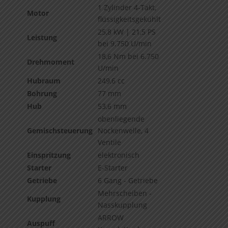
1 Zylinder 4-Takt,
Motor
flüssigkeitsgekühlt
25,8 kW | 21,5 PS
Leistung
bei 9.750 U/min
18,6 Nm bei 6.750
Drehmoment
U/min
Hubraum
249,6 cc
Bohrung
77
mm
Hub
53,6 mm
obenliegende
Gemischsteuerung
Nockenwelle, 4
Ventile
Einspritzung
elektronisch
Starter
E-Starter
Getriebe
6 Gang - Getriebe
Mehrscheiben -
Kupplung
Nasskupplung
ARROW
Auspuff