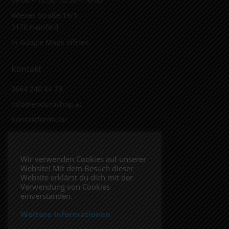
Wiener Straße 19/1
3170 Hainfeld
In Google Maps öffnen.
Kontakt
0664 240 44 73
info@enduroshop.at
Kontaktformular
Infos
Wir verwenden Cookies auf unserer
Website! Mit dem Besuch dieser
Impressum
Website erklärst du dich mit der
Datenschutzerklärung
Verwendung von Cookies
einverstanden.
Weitere Informationen
Folge uns