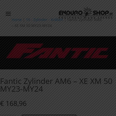
Home
|
19 - Zylinder - Kolben
|
Fantic Zylinder AM6
– XE XM 50 MY23-MY24
Fantic Zylinder AM6 – XE XM 50
MY23-MY24
€
168,96