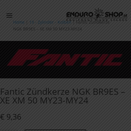
Home
|
19 - Zylinder - Kolben
|
Fantic Zündkerze
NGK BR9ES – XE XM 50 MY23-MY24
Fantic Zündkerze NGK BR9ES –
XE XM 50 MY23-MY24
€
9,36