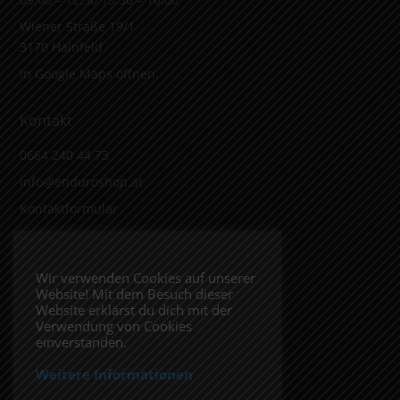
Wiener Straße 19/1
3170 Hainfeld
In Google Maps öffnen.
Kontakt
0664 240 44 73
info@enduroshop.at
Kontaktformular
Infos
Wir verwenden Cookies auf unserer
Website! Mit dem Besuch dieser
Impressum
Website erklärst du dich mit der
Datenschutzerklärung
Verwendung von Cookies
einverstanden.
Weitere Informationen
Folge uns