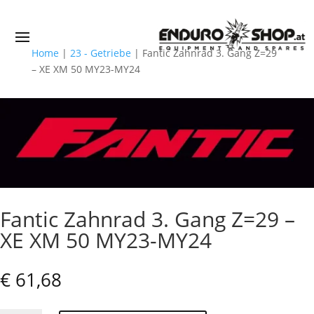
Home
|
23 - Getriebe
|
Fantic Zahnrad 3. Gang Z=29
– XE XM 50 MY23-MY24
Fantic Zahnrad 3. Gang Z=29 –
XE XM 50 MY23-MY24
€
61,68