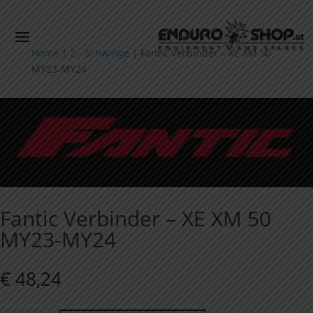
Home
|
2 - Schwinge
|
Fantic Verbinder – XE XM 50
MY23-MY24
Fantic Verbinder – XE XM 50
MY23-MY24
€
48,24