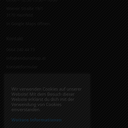
Wiener Straße 19/1
3170 Hainfeld
In Google Maps öffnen.
Kontakt
0664 240 44 73
info@enduroshop.at
Kontaktformular
Infos
Wir verwenden Cookies auf unserer
Website! Mit dem Besuch dieser
Impressum
Website erklärst du dich mit der
Datenschutzerklärung
Verwendung von Cookies
einverstanden.
Weitere Informationen
Folge uns