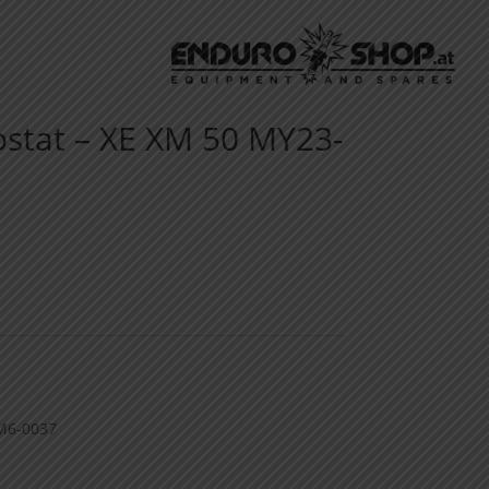
ostat – XE XM 50 MY23-
M6-0037