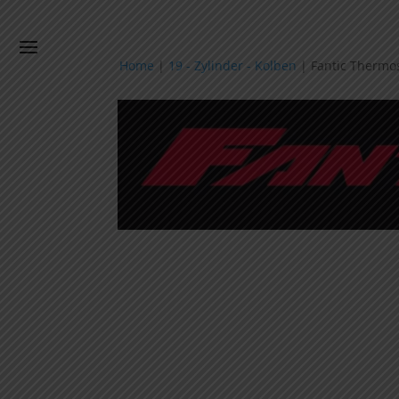
Home
|
19 - Zylinder - Kolben
|
Fantic Thermo