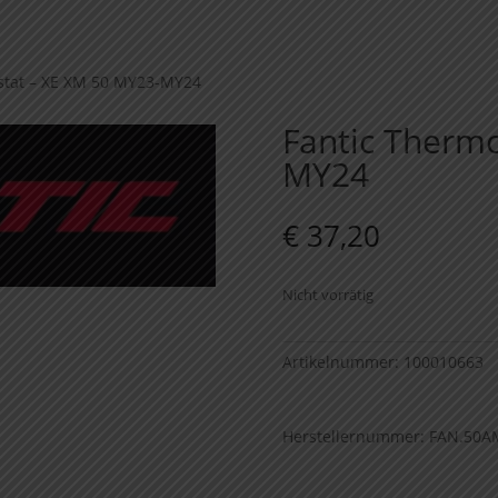
stat – XE XM 50 MY23-MY24
Fantic Therm
MY24
€
37,20
Nicht vorrätig
Artikelnummer:
100010663
Herstellernummer: FAN.50A