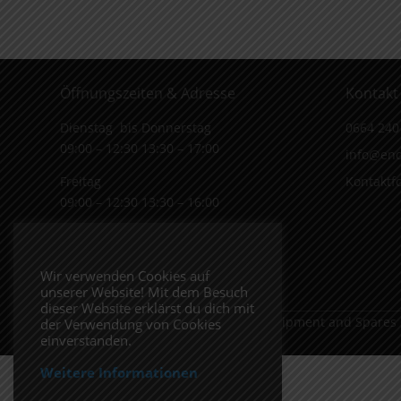
Öffnungszeiten & Adresse
Kontakt
Dienstag bis Donnerstag
0664 240
09:00 – 12:30 13:30 – 17:00
info@end
Freitag
Kontaktf
09:00 – 12:30 13:30 – 16:00
Wiener Straße 19/1
3170 Hainfeld
Wir verwenden Cookies auf
In Google Maps öffnen.
unserer Website! Mit dem Besuch
dieser Website erklärst du dich mit
Copyright 2026 ENDUROSHOP.at Equipment and Spares
der Verwendung von Cookies
einverstanden.
Weitere Informationen