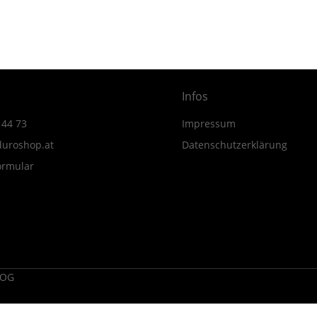
MY24
Menge
Infos
 44 73
Impressum
uroshop.at
Datenschutzerklärung
ormular
 OG