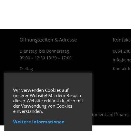
Öffnungszeiten & Adresse
Kontakt
Dienstag bis Donnerstag
0664 240
09:00 – 12:30 13:30 – 17:00
info@end
Freitag
Kontaktf
09:00 – 12:30 13:30 – 16:00
Wiener Straße 19/1
Wir verwenden Cookies auf
3170 Hainfeld
unserer Website! Mit dem Besuch
In Google Maps öffnen.
dieser Website erklärst du dich mit
der Verwendung von Cookies
einverstanden.
Copyright 2026 ENDUROSHOP.at Equipment and Spares
Weitere Informationen