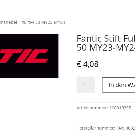
remshebel – XE XM 50 MY23-MY24
Fantic Stift 
50 MY23-MY2
€
4,08
Fantic
In den W
Stift
Fußbremshebel
-
XE
Artikelnummer:
100010395
XM
50
Herstellernummer: FAN.008
MY23-