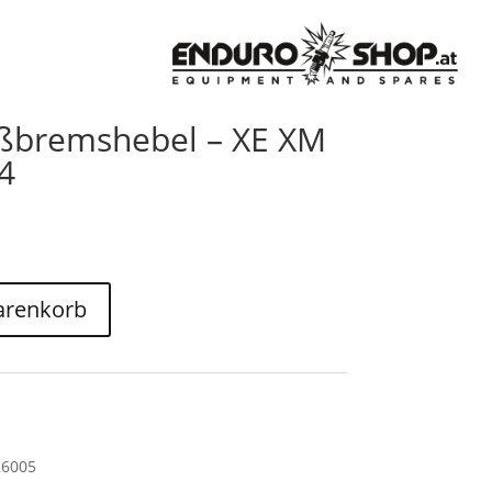
Fußbremshebel – XE XM
4
arenkorb
26005