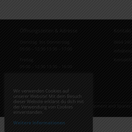
Öffnungszeiten & Adresse
Kontakt
Dienstag bis Donnerstag
0664 240
09:00 – 12:30 13:30 – 17:00
info@end
Freitag
Kontaktf
09:00 – 12:30 13:30 – 16:00
Wiener Straße 19/1
3170 Hainfeld
Wir verwenden Cookies auf
In Google Maps öffnen.
unserer Website! Mit dem Besuch
dieser Website erklärst du dich mit
Copyright 2026 ENDUROSHOP.at Equipment and Spares
der Verwendung von Cookies
einverstanden.
Weitere Informationen