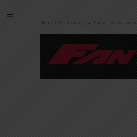
Home
|
21 - Kupplungsgehäuse - Wasserpum