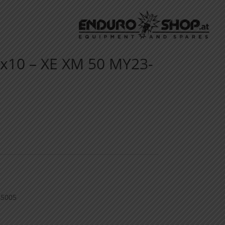
D4x10 – XE XM 50 MY23-
45005