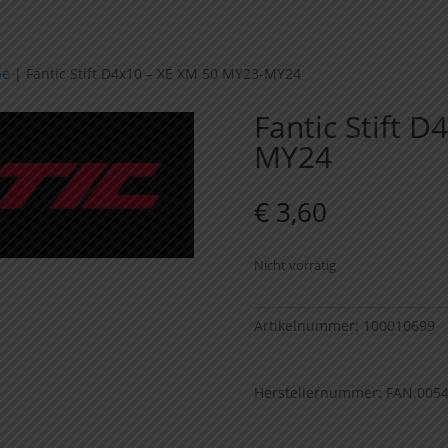
pe
|
Fantic Stift D4x10 – XE XM 50 MY23-MY24
Fantic Stift 
MY24
€
3,60
Nicht vorrätig
Artikelnummer:
100010699
Herstellernummer: FAN.005