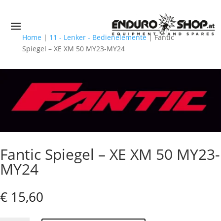
Home
|
11 - Lenker - Bedienelemente
|
Fantic
Spiegel – XE XM 50 MY23-MY24
Fantic Spiegel – XE XM 50 MY23-
MY24
€
15,60