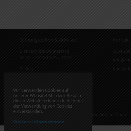
Öffnungszeiten & Adresse
Kontakt
Dienstag bis Donnerstag
0664 240
09:00 – 12:30 13:30 – 17:00
info@end
Freitag
Kontaktf
09:00 – 12:30 13:30 – 16:00
Wiener Straße 19/1
Wir verwenden Cookies auf
3170 Hainfeld
unserer Website! Mit dem Besuch
In Google Maps öffnen.
dieser Website erklärst du dich mit
der Verwendung von Cookies
einverstanden.
Copyright 2026 ENDUROSHOP.at Equipment and Spares
Weitere Informationen