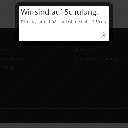
MY23-
MY24
Wir sind auf Schulung.
Menge
Dienstag am 11.08. sind wir erst ab 13:30 da.
Infos
 44 73
Impressum
uroshop.at
Datenschutzerklärung
ormular
 OG