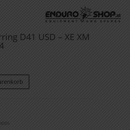
rring D41 USD – XE XM
4
arenkorb
38005