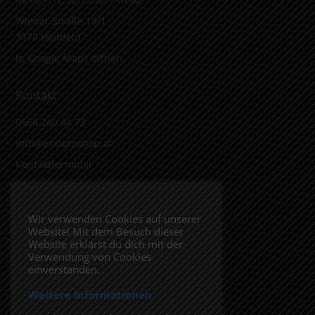
Wiener Straße 19/1
3170 Hainfeld
In Google Maps öffnen.
Kontakt
0664 240 44 73
info@enduroshop.at
Kontaktformular
Infos
Wir verwenden Cookies auf unserer
Website! Mit dem Besuch dieser
Impressum
Website erklärst du dich mit der
Datenschutzerklärung
Verwendung von Cookies
einverstanden.
Weitere Informationen
Folge uns