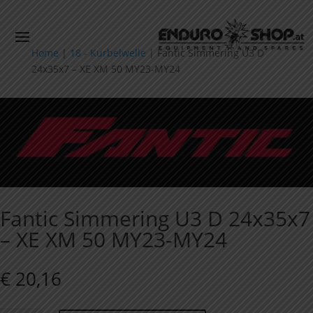
Home
|
18 - Kurbelwelle
|
Fantic Simmering U3 D
24x35x7 – XE XM 50 MY23-MY24
Fantic Simmering U3 D 24x35x7
– XE XM 50 MY23-MY24
€
20,16