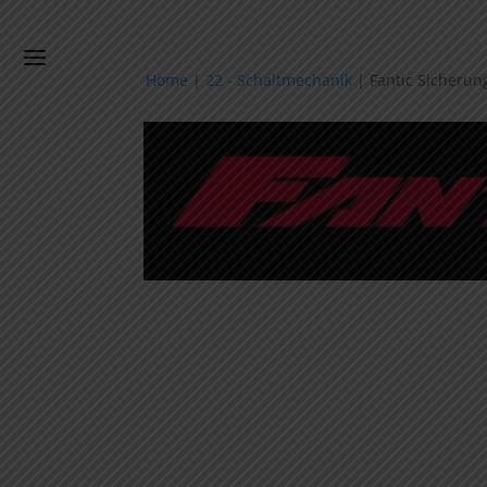
Home
|
22 - Schaltmechanik
|
Fantic Sicheru