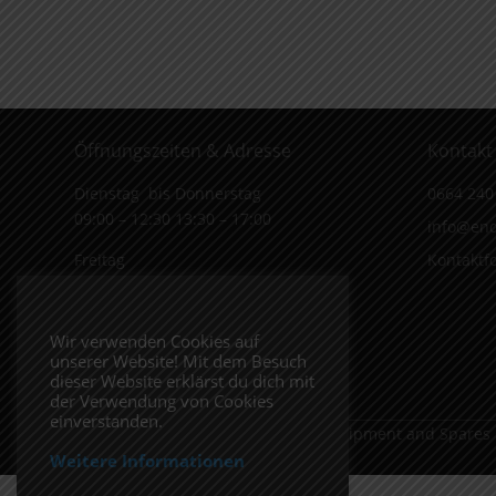
Öffnungszeiten & Adresse
Kontakt
Dienstag bis Donnerstag
0664 240
09:00 – 12:30 13:30 – 17:00
info@end
Freitag
Kontaktf
09:00 – 12:30 13:30 – 16:00
Wiener Straße 19/1
Wir verwenden Cookies auf
3170 Hainfeld
unserer Website! Mit dem Besuch
In Google Maps öffnen.
dieser Website erklärst du dich mit
der Verwendung von Cookies
einverstanden.
Copyright 2026 ENDUROSHOP.at Equipment and Spares
Weitere Informationen