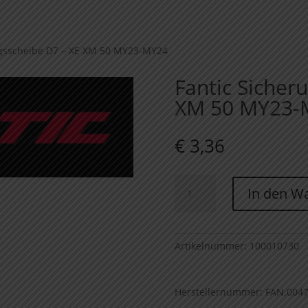
ngsscheibe D7 – XE XM 50 MY23-MY24
Fantic Sicher
XM 50 MY23-
€
3,36
Fantic
In den W
Sicherungsscheibe
D7
-
XE
Artikelnummer:
100010730
XM
50
Herstellernummer: FAN.004
MY23-