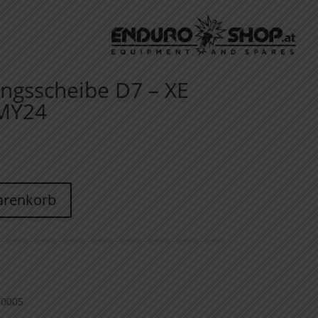
ungsscheibe D7 – XE
MY24
arenkorb
70005