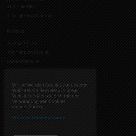
3170 Hainfeld
In Google Maps öffnen.
Kontakt
0664 240 44 73
info@enduroshop.at
Kontaktformular
Infos
Wir verwenden Cookies auf unserer
Website! Mit dem Besuch dieser
Impressum
Website erklärst du dich mit der
Datenschutzerklärung
Verwendung von Cookies
einverstanden.
Weitere Informationen
Folge uns