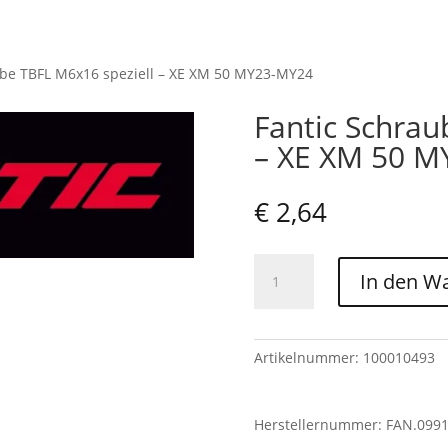
ube TBFL M6x16 speziell – XE XM 50 MY23-MY24
Fantic Schrau
– XE XM 50 
€
2,64
Fantic
In den W
Schraube
TBFL
M6x16
speziell
Artikelnummer:
100010493
-
XE
Herstellernummer: FAN.099
XM