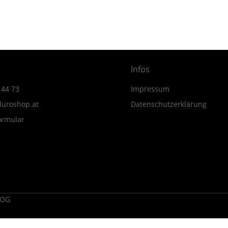
50
MY23-
MY24
Menge
Infos
 44 73
Impressum
uroshop.at
Datenschutzerklärung
ormular
 OG