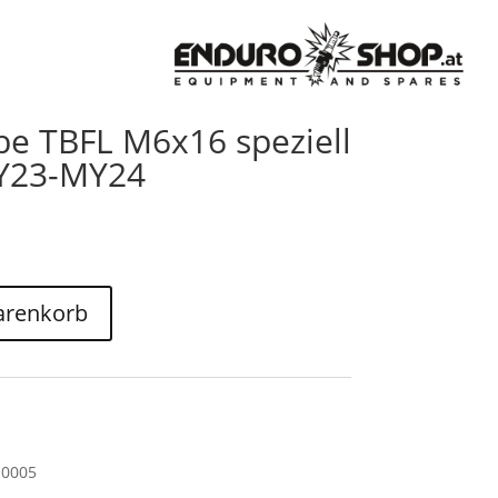
be TBFL M6x16 speziell
MY23-MY24
arenkorb
10005