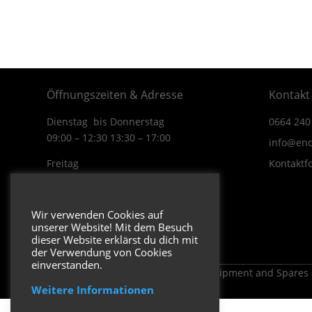
Öffnungszeiten & Adresse
Kontakt
Dienstag bis Donnerstag
0664 240
09:00 – 12:30 13:30 – 17:00
info@end
Freitag
Kontaktf
09:00 – 12:30 13:30 – 16:00
Wiener Straße 19/1
Wir verwenden Cookies auf
3170 Hainfeld
unserer Website! Mit dem Besuch
In Google Maps öffnen.
dieser Website erklärst du dich mit
der Verwendung von Cookies
einverstanden.
Copyright 2026 ENDUROSHOP.at Equipment and Spares
Weitere Informationen