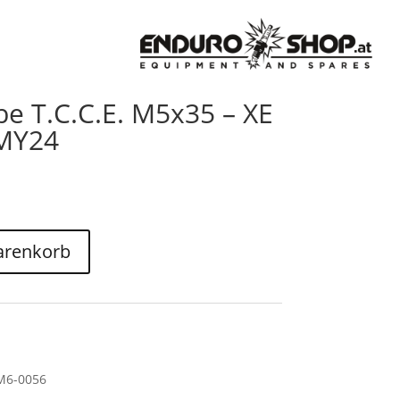
be T.C.C.E. M5x35 – XE
MY24
arenkorb
M6-0056