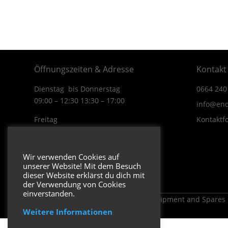
Öffnungszeiten & Adresse
Kontakt
Dienstag bis Donnerstag
0664 240
09:00 – 12:30 13:30 – 17:00
info@end
Freitag
Kontaktf
09:00 – 12:30 13:30 – 16:00
Wiener Straße 19/1
Wir verwenden Cookies auf
3170 Hainfeld
unserer Website! Mit dem Besuch
In Google Maps öffnen.
dieser Website erklärst du dich mit
der Verwendung von Cookies
einverstanden.
Copyright 2026 ENDUROSHOP.at Equipment and Spares
Weitere Informationen