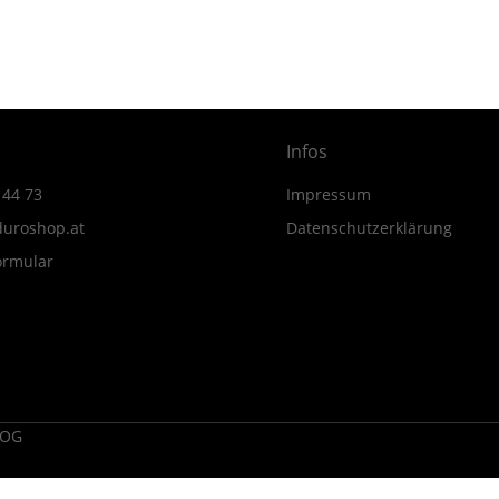
MY23-
MY24
Menge
Infos
 44 73
Impressum
uroshop.at
Datenschutzerklärung
ormular
 OG