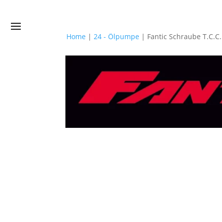
Home
|
24 - Ölpumpe
|
Fantic Schraube T.C.