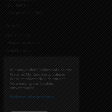
3170 Hainfeld
In Google Maps öffnen.
Kontakt
0664 240 44 73
info@enduroshop.at
Kontaktformular
Infos
Wir verwenden Cookies auf unserer
Website! Mit dem Besuch dieser
Impressum
Website erklärst du dich mit der
Datenschutzerklärung
Verwendung von Cookies
einverstanden.
Weitere Informationen
Folge uns