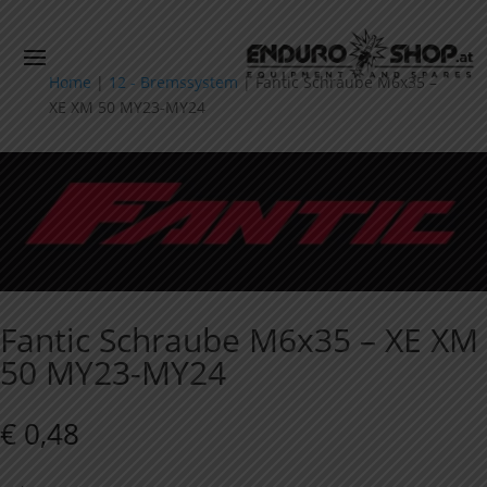
Home
|
12 - Bremssystem
|
Fantic Schraube M6x35 –
XE XM 50 MY23-MY24
Fantic Schraube M6x35 – XE XM
50 MY23-MY24
€
0,48