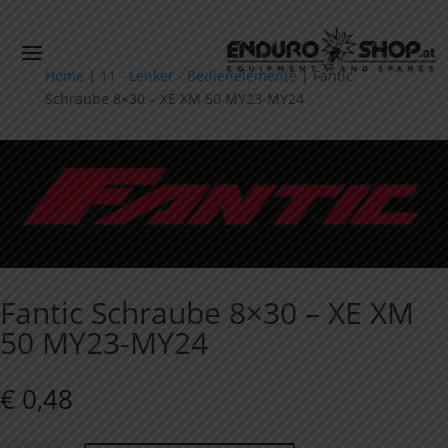
Home
|
11 - Lenker - Bedienelemente
|
Fantic
Schraube 8×30 – XE XM 50 MY23-MY24
Fantic Schraube 8×30 – XE XM
50 MY23-MY24
€
0,48