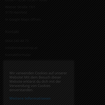
Wiener Straße 19/1
3170 Hainfeld
In Google Maps öffnen.
Kontakt
0664 240 44 73
info@enduroshop.at
Kontaktformular
Infos
Wir verwenden Cookies auf unserer
Website! Mit dem Besuch dieser
Impressum
Website erklärst du dich mit der
Datenschutzerklärung
Verwendung von Cookies
einverstanden.
Weitere Informationen
Folge uns