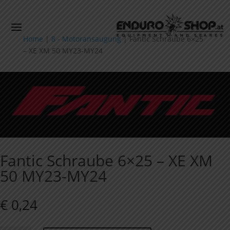
Home
|
8 - Motoransaugung
|
Fantic Schraube 6×25
– XE XM 50 MY23-MY24
Fantic Schraube 6×25 – XE XM
50 MY23-MY24
€
0,24