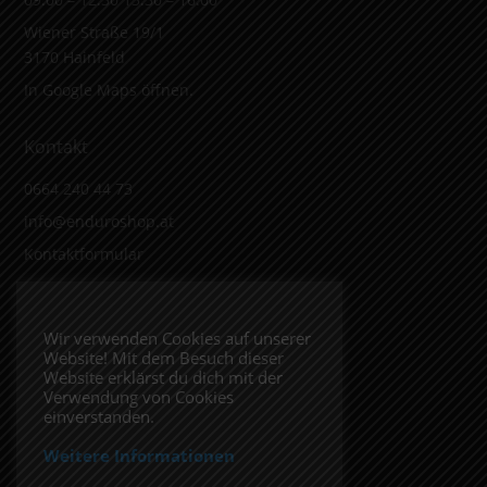
Wiener Straße 19/1
3170 Hainfeld
In Google Maps öffnen.
Kontakt
0664 240 44 73
info@enduroshop.at
Kontaktformular
Infos
Wir verwenden Cookies auf unserer
Website! Mit dem Besuch dieser
Impressum
Website erklärst du dich mit der
Datenschutzerklärung
Verwendung von Cookies
einverstanden.
Weitere Informationen
Folge uns