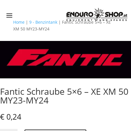
Home
|
9 - Benzintank
|
Fantic Schraube 5×6 – XE
XM 50 MY23-MY24
Fantic Schraube 5×6 – XE XM 50
MY23-MY24
€
0,24