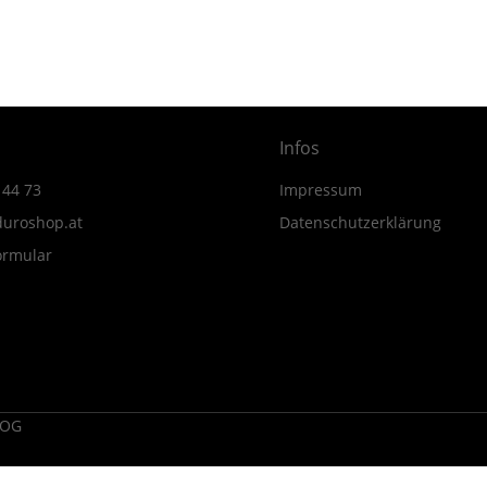
MY24
Menge
Infos
 44 73
Impressum
uroshop.at
Datenschutzerklärung
ormular
 OG