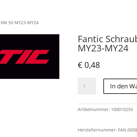
XE XM 50 MY23-MY24
Fantic Schrau
MY23-MY24
€
0,48
Fantic
In den W
Schraube
5x30
-
XE
Artikelnummer:
100010250
XM
50
Herstellernummer: FAN.005
MY23-