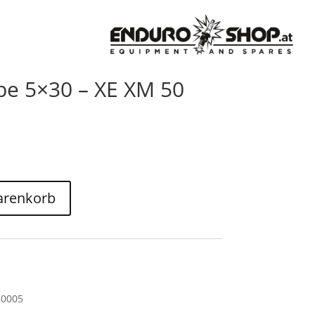
be 5×30 – XE XM 50
arenkorb
80005