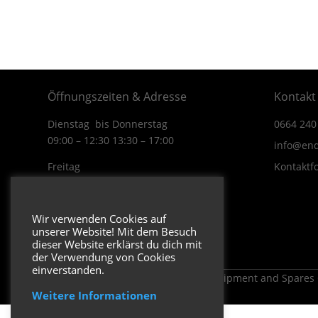
Öffnungszeiten & Adresse
Kontakt
Dienstag bis Donnerstag
0664 240
09:00 – 12:30 13:30 – 17:00
info@end
Freitag
Kontaktf
09:00 – 12:30 13:30 – 16:00
Wiener Straße 19/1
Wir verwenden Cookies auf
3170 Hainfeld
unserer Website! Mit dem Besuch
In Google Maps öffnen.
dieser Website erklärst du dich mit
der Verwendung von Cookies
einverstanden.
Copyright 2026 ENDUROSHOP.at Equipment and Spares
Weitere Informationen