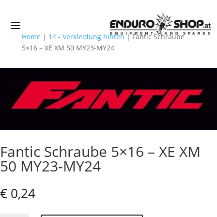
Home
|
14 - Verkleidung hinten
|
Fantic Schraube
5×16 – XE XM 50 MY23-MY24
Fantic Schraube 5×16 – XE XM
50 MY23-MY24
€
0,24