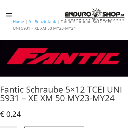
Home
|
9 - Benzintank
|
Fantic Schraube 5×12 TCEI
UNI 5931 – XE XM 50 MY23-MY24
Fantic Schraube 5×12 TCEI UNI
5931 – XE XM 50 MY23-MY24
€
0,24