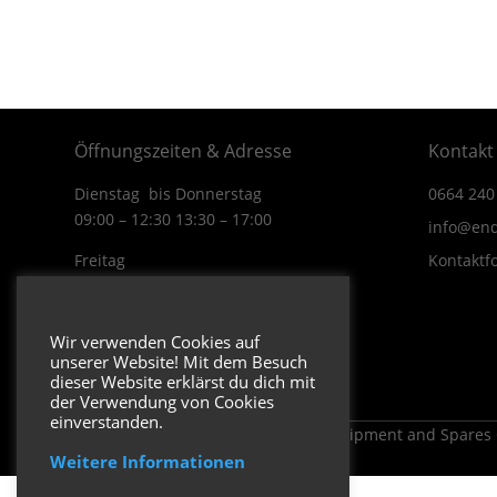
Öffnungszeiten & Adresse
Kontakt
Dienstag bis Donnerstag
0664 240
09:00 – 12:30 13:30 – 17:00
info@end
Freitag
Kontaktf
09:00 – 12:30 13:30 – 16:00
Wiener Straße 19/1
Wir verwenden Cookies auf
3170 Hainfeld
unserer Website! Mit dem Besuch
In Google Maps öffnen.
dieser Website erklärst du dich mit
der Verwendung von Cookies
einverstanden.
Copyright 2026 ENDUROSHOP.at Equipment and Spares
Weitere Informationen