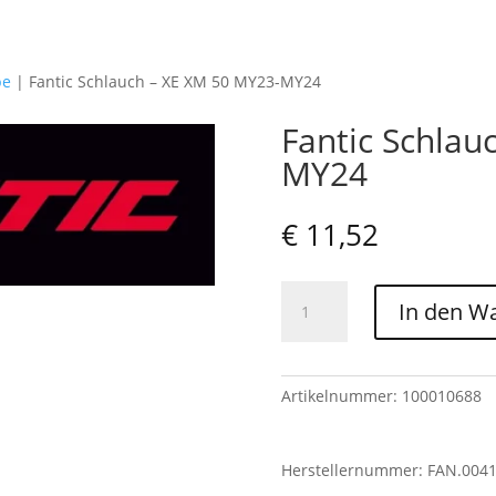
pe
|
Fantic Schlauch – XE XM 50 MY23-MY24
Fantic Schlau
MY24
€
11,52
Fantic
In den W
Schlauch
-
XE
XM
Artikelnummer:
100010688
50
MY23-
Herstellernummer: FAN.004
MY24