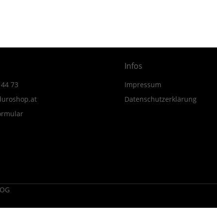
Menge
Infos
 44 73
Impressum
uroshop.at
Datenschutzerklärung
ormular
 OG