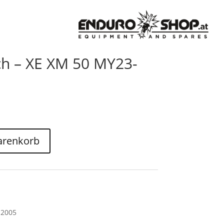
ch – XE XM 50 MY23-
arenkorb
12005