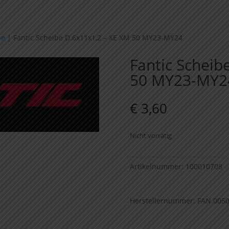
pe
|
Fantic Scheibe D.6x11x1,2 – XE XM 50 MY23-MY24
Fantic Scheib
50 MY23-MY2
€
3,60
Nicht vorrätig
Artikelnummer:
100010708
Herstellernummer: FAN.005