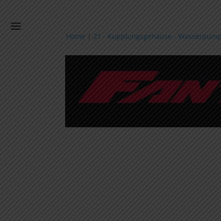
Home
|
21 - Kupplungsgehäuse - Wasserpum