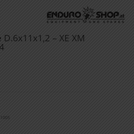
e D.6x11x1,2 – XE XM
4
01005