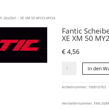
ich 26x20x1 – XE XM 50 MY23-MY24
Fantic Scheib
XE XM 50 MY
€
4,56
Fantic
In den W
Scheibe
Ausgleich
26x20x1
-
Artikelnummer:
100010763
XE
XM
Herstellernummer: FAN.50A
50