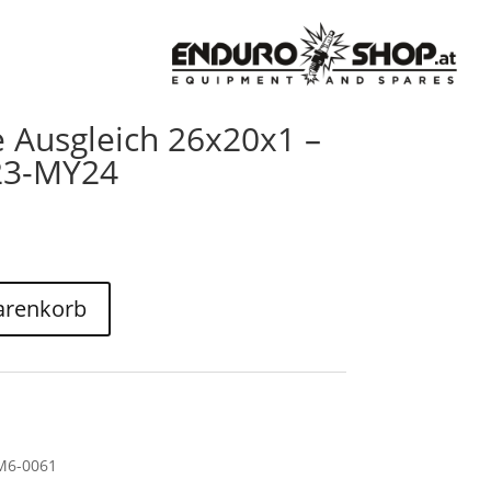
e Ausgleich 26x20x1 –
23-MY24
arenkorb
M6-0061