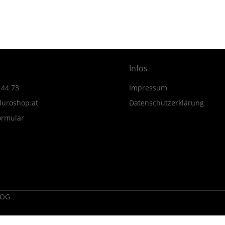
MY23-
MY24
Menge
Infos
 44 73
Impressum
uroshop.at
Datenschutzerklärung
ormular
 OG