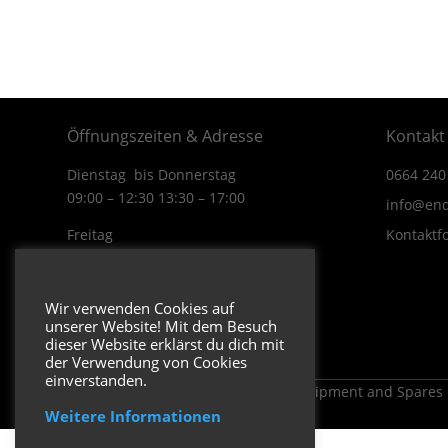
Öffnungszeiten & Adresse
Kontakt
Dienstag bis Donnerstag
0664 240
09:00 – 12:30 13:30 – 17:00
info@end
Freitag
Kontaktf
09:00 – 12:30 13:30 – 16:00
Wiener Straße 19/1
Wir verwenden Cookies auf
3170 Hainfeld
unserer Website! Mit dem Besuch
In Google Maps öffnen.
dieser Website erklärst du dich mit
der Verwendung von Cookies
einverstanden.
Copyright 2026 ENDUROSHOP.at Equipment and Spares
Weitere Informationen