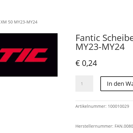
XE XM 50 MY23-MY24
Fantic Scheib
MY23-MY24
€
0,24
Fantic
In den W
Scheibe
6x12
-
XE
Artikelnummer:
100010029
XM
50
Herstellernummer: FAN.008
MY23-