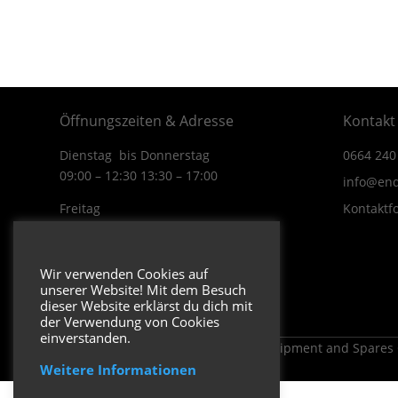
Öffnungszeiten & Adresse
Kontakt
Dienstag bis Donnerstag
0664 240
09:00 – 12:30 13:30 – 17:00
info@end
Freitag
Kontaktf
09:00 – 12:30 13:30 – 16:00
Wiener Straße 19/1
Wir verwenden Cookies auf
3170 Hainfeld
unserer Website! Mit dem Besuch
In Google Maps öffnen.
dieser Website erklärst du dich mit
der Verwendung von Cookies
einverstanden.
Copyright 2026 ENDUROSHOP.at Equipment and Spares
Weitere Informationen