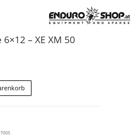
e 6×12 – XE XM 50
arenkorb
07005