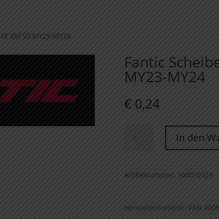
– XE XM 50 MY23-MY24
Fantic Scheib
MY23-MY24
€
0,24
Fantic
In den W
Scheibe
5x10
-
XE
Artikelnummer:
100010329
XM
50
Herstellernummer: FAN.000
MY23-