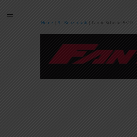
Home
|
9 - Benzintank
|
Fantic Scheibe 5×10 