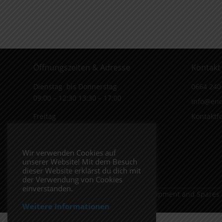
Öffnungszeiten & Adresse
Kontakt
Dienstag bis Donnerstag
0664 240
09:00 – 12:30 13:30 – 17:00
info@end
Freitag
Kontaktf
09:00 – 12:30 13:30 – 16:00
Wiener Straße 19/1
Wir verwenden Cookies auf
3170 Hainfeld
unserer Website! Mit dem Besuch
In Google Maps öffnen.
dieser Website erklärst du dich mit
der Verwendung von Cookies
einverstanden.
Copyright 2026 ENDUROSHOP.at Equipment and Spares
Weitere Informationen