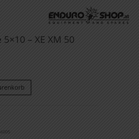
e 5×10 – XE XM 50
arenkorb
56005