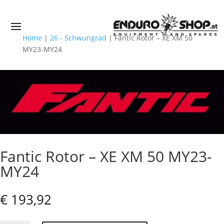
Home
|
26 - Schwungrad
|
Fantic Rotor – XE XM 50
MY23-MY24
Fantic Rotor – XE XM 50 MY23-
MY24
€
193,92