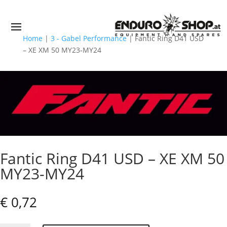
Home
|
3 - Gabel Performance
|
Fantic Ring D41 USD
– XE XM 50 MY23-MY24
Fantic Ring D41 USD – XE XM 50
MY23-MY24
€
0,72