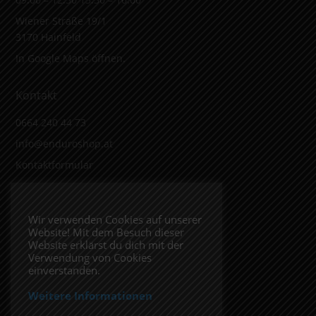
Wiener Straße 19/1
3170 Hainfeld
In Google Maps öffnen.
Kontakt
0664 240 44 73
info@enduroshop.at
Kontaktformular
Infos
Wir verwenden Cookies auf unserer
Website! Mit dem Besuch dieser
Impressum
Website erklärst du dich mit der
Datenschutzerklärung
Verwendung von Cookies
einverstanden.
Weitere Informationen
Folge uns