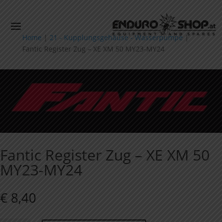
Home
|
21 - Kupplungsgehäuse - Wasserpumpe
|
Fantic Register Zug – XE XM 50 MY23-MY24
Fantic Register Zug – XE XM 50
MY23-MY24
€
8,40