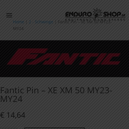
Home
|
2 - Schwinge
|
Fantic Pin – XE XM 50 MY23-
MY24
Fantic Pin – XE XM 50 MY23-
MY24
€
14,64