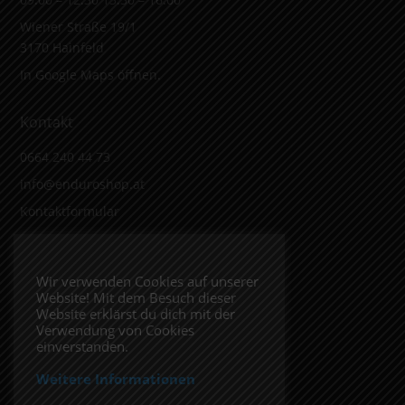
Wiener Straße 19/1
3170 Hainfeld
In Google Maps öffnen.
Kontakt
0664 240 44 73
info@enduroshop.at
Kontaktformular
Infos
Wir verwenden Cookies auf unserer
Website! Mit dem Besuch dieser
Impressum
Website erklärst du dich mit der
Datenschutzerklärung
Verwendung von Cookies
einverstanden.
Weitere Informationen
Folge uns