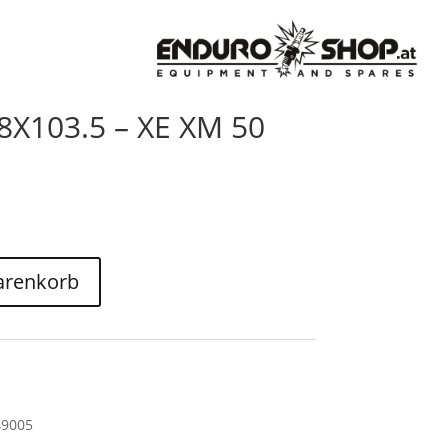
.8X103.5 – XE XM 50
arenkorb
49005