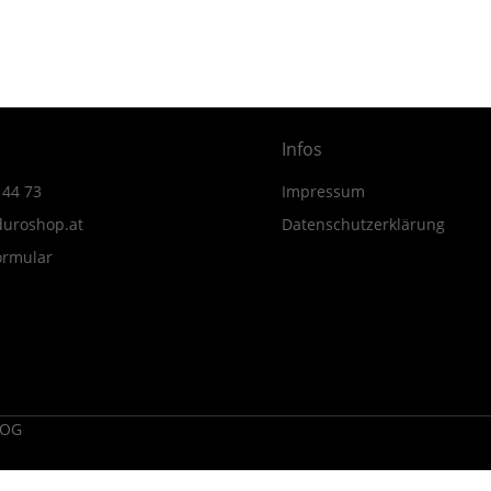
MY24
Menge
Infos
 44 73
Impressum
uroshop.at
Datenschutzerklärung
ormular
 OG