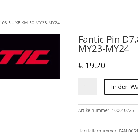
8X103.5 – XE XM 50 MY23-MY24
Fantic Pin D7
MY23-MY24
€
19,20
Fantic
In den W
Pin
D7.8X103.5
-
XE
Artikelnummer:
100010725
XM
50
Herstellernummer: FAN.005
MY23-