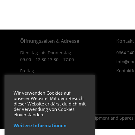
Öffnungszeiten & Adresse
Kontakt
Dienstag bis Donnerstag
0664 240
09:00 – 12:30 13:30 – 17:00
info@end
Freitag
Kontaktf
09:00 – 12:30 13:30 – 16:00
Wiener Straße 19/1
Wir verwenden Cookies auf
3170 Hainfeld
unserer Website! Mit dem Besuch
In Google Maps öffnen.
dieser Website erklärst du dich mit
der Verwendung von Cookies
einverstanden.
Copyright 2026 ENDUROSHOP.at Equipment and Spares
Weitere Informationen